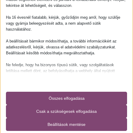
ÚJ
tekintse át lehetőségeit, és válasszon.
10 280
Ft
Timeless C + Niacinamide
Serum 30 ml
Ha 16 évesnél fiatalabb, kérjük, győződjön meg arról, hogy szülője
vagy gyámja beleegyezését adta, a nem alapvető sütik
15 000
Ft
használatához.
A beállításait bármikor módosíthatja, a további információkért az
adatkezelésről, kérjük, olvassa el adatvédelmi szabályzatunkat.
Beállításait később módosíthatja megváltoztathatja.
Ne feledje, hogy ha bizonyos típusú sütik, vagy szolgáltatások
letiltása mellett dönt, az befolyásolhatja a webhely által nyújtott
élményét és az általunk kínált szolgáltatásokat.
Alapvető
Sensual Renewal Oil Pure
Essential Face Coctail 30 ml
Az alapvető sütik és szolgáltatások biztosítják az oldal megfelelő
Összes elfogadása
organic 30 ml
működéséhez. Ezek a sütik és szolgáltatások a GDPR szerint nem
10 280
Ft
igénylik a felhasználó hozzájárulását.
18 200
Ft
Csak a szükségesek elfogadása
Részletek megjelenítése
[html_block id="258"]
Beállítások mentése
Statisztikai
pys_session_entry_referrer
A statisztikai sütik és szolgáltatások felhasználási információkat