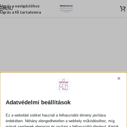
Ugrás a navigációhoz
MENÜ
Ugrás a fő tartalomra
×
Adatvédelmi beállítások
Ez a weboldal sütiket használ a felhasználói élmény javítása
érdekében. Néhány elengedhetetlen a webhely működéséhez, míg
Skin Balance Elixir 30 ml
mások segítenek elemezni és javítani a felhasználói élményt. Kérjük,