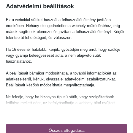
Adatvédelmi beállítások
Megosztás:
Ez a weboldal sütiket használ a felhasználói élmény javítása
érdekében. Néhány elengedhetetlen a webhely működéséhez, míg
mások segítenek elemezni és javítani a felhasználói élményt. Kérjük,
További információk
tekintse át lehetőségeit, és válasszon.
KISZERELÉS
200 ml
Ha 16 évesnél fiatalabb, kérjük, győződjön meg arról, hogy szülője
vagy gyámja beleegyezését adta, a nem alapvető sütik
használatához.
Szállítási információk
A beállításait bármikor módosíthatja, a további információkért az
adatkezelésről, kérjük, olvassa el adatvédelmi szabályzatunkat.
Kapcsolódó termékek
Beállításait később módosíthatja megváltoztathatja.
Ne feledje, hogy ha bizonyos típusú sütik, vagy szolgáltatások
letiltása mellett dönt, az befolyásolhatja a webhely által nyújtott
élményét és az általunk kínált szolgáltatásokat.
Alapvető
Az alapvető sütik és szolgáltatások biztosítják az oldal megfelelő
Összes elfogadása