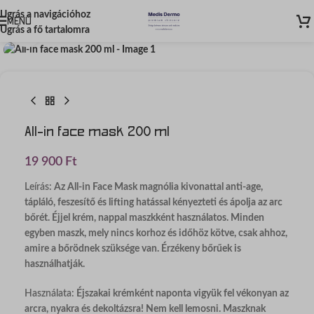
Ugrás a navigációhoz
MENÜ
Ugrás a fő tartalomra
Kattintson a nagyításhoz
All-in face mask 200 ml
19 900
Ft
Leírás:
Az All-in Face Mask magnólia kivonattal anti-age,
tápláló, feszesítő és lifting hatással kényezteti és ápolja az arc
bőrét. Éjjel krém, nappal maszkként használatos. Minden
egyben maszk, mely nincs korhoz és időhöz kötve, csak ahhoz,
amire a bőrödnek szüksége van. Érzékeny bőrűek is
használhatják.
Használata:
Éjszakai krémként naponta vigyük fel vékonyan az
arcra, nyakra és dekoltázsra! Nem kell lemosni. Maszknak