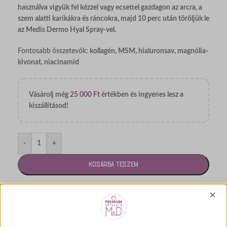
használva vigyük fel kézzel vagy ecsettel gazdagon az arcra, a
szem alatti karikákra és ráncokra, majd 10 perc után töröljük le
az Medis Dermo Hyal Spray-vel.
Fontosabb összetevők:
kollagén, MSM, hialuronsav, magnólia-
kivonat, niacinamid
Vásárolj még
25 000
Ft
értékben és ingyenes lesz a
kiszállításod!
-
+
KOSÁRBA TESZEM
Imádom
×
3
vásárló nézi épp ezt a terméket!