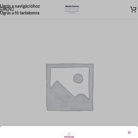
Ugrás a navigációhoz
MENÜ
Ugrás a fő tartalomra
×