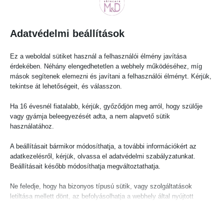
Kattintson a nagyításhoz
Adatvédelmi beállítások
Ez a weboldal sütiket használ a felhasználói élmény javítása
érdekében. Néhány elengedhetetlen a webhely működéséhez, míg
mások segítenek elemezni és javítani a felhasználói élményt. Kérjük,
Workshop
tekintse át lehetőségeit, és válasszon.
25 000
Ft
Ha 16 évesnél fiatalabb, kérjük, győződjön meg arról, hogy szülője
vagy gyámja beleegyezését adta, a nem alapvető sütik
használatához.
Vásárolj még
25 000
Ft
értékben és ingyenes lesz a
kiszállításod!
A beállításait bármikor módosíthatja, a további információkért az
adatkezelésről, kérjük, olvassa el adatvédelmi szabályzatunkat.
Beállításait később módosíthatja megváltoztathatja.
-
+
Ne feledje, hogy ha bizonyos típusú sütik, vagy szolgáltatások
letiltása mellett dönt, az befolyásolhatja a webhely által nyújtott
KOSÁRBA TESZEM
élményét és az általunk kínált szolgáltatásokat.
Imádom