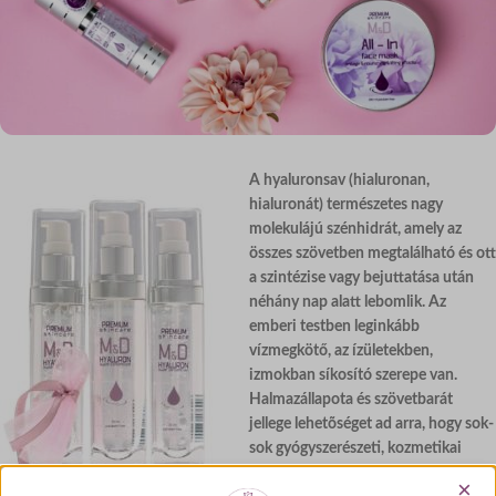
A hyaluronsav (hialuronan,
hialuronát) természetes nagy
molekulájú szénhidrát, amely az
összes szövetben megtalálható és ott
a szintézise vagy bejuttatása után
néhány nap alatt lebomlik. Az
emberi testben leginkább
vízmegkötő, az ízületekben,
izmokban síkosító szerepe van.
Halmazállapota és szövetbarát
jellege lehetõséget ad arra, hogy sok-
sok gyógyszerészeti, kozmetikai
termék alkotórésze legyen.
×