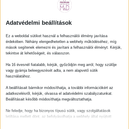
Előnyös
tulajdonságok
Adatvédelmi beállítások
A hyaluronsav eloszlása a szervezetben:
56 %
a bõrben;
35 %
az izmokban
Ez a weboldal sütiket használ a felhasználói élmény javítása
és csontokban;
9 %
máshol, például az ízületi folyadékban,
érdekében. Néhány elengedhetetlen a webhely működéséhez, míg
köldökzsinórban, vérben, nyirokban.
mások segítenek elemezni és javítani a felhasználói élményt. Kérjük,
tekintse át lehetőségeit, és válasszon.
A száraz hyaluronsav könnyű anyag, vizes oldata már kis
koncentrációban, például 1 százalékos vizes oldatban, rendkívül rugalmas
Ha 16 évesnél fiatalabb, kérjük, győződjön meg arról, hogy szülője
és viszkózus. Az anyag hasonlít a nyers tojásfehérjéhez, már a régi idők
vagy gyámja beleegyezését adta, a nem alapvető sütik
szürkehályog-eltávolításánál is használták, az arcon lévő ráncok
használatához.
eltüntetésére nem is olyan rég még használtak tojásfehérjét tartalmazó
pakolást.
A beállításait bármikor módosíthatja, a további információkért az
adatkezelésről, kérjük, olvassa el adatvédelmi szabályzatunkat.
Az emberi szervezetben szinte mindenhol előfordul, de igazán nagy
Beállításait később módosíthatja megváltoztathatja.
koncentrációban a szem üvegtestében, az ízületekben és a bőrben,
Ne feledje, hogy ha bizonyos típusú sütik, vagy szolgáltatások
valamint a sejtközötti állományban van jelen. A hyaluronsav különleges
letiltása mellett dönt, az befolyásolhatja a webhely által nyújtott
tulajdonságainak szerepe leginkább a köldökzsinórban való jelenléte által
élményét és az általunk kínált szolgáltatásokat.
érthető: az anyag rugalmassága teszi lehetővé, hogy a köldökzsinór a