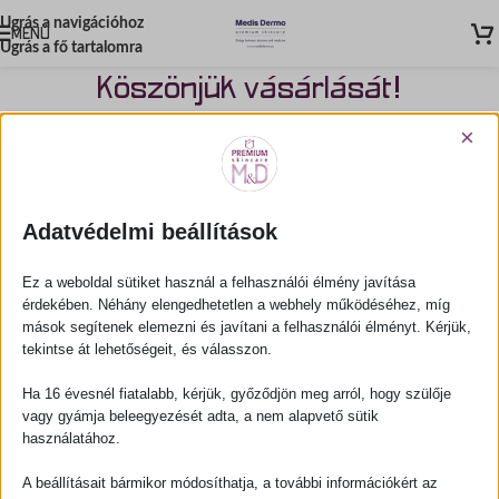
Ugrás a navigációhoz
MENÜ
Ugrás a fő tartalomra
Köszönjük vásárlását!
×
Reméljük termékünk elnyeri tetszését, és
hosszú távon is segíthetünk!
Adatvédelmi beállítások
Ez a weboldal sütiket használ a felhasználói élmény javítása
érdekében. Néhány elengedhetetlen a webhely működéséhez, míg
mások segítenek elemezni és javítani a felhasználói élményt. Kérjük,
tekintse át lehetőségeit, és válasszon.
Ha 16 évesnél fiatalabb, kérjük, győződjön meg arról, hogy szülője
vagy gyámja beleegyezését adta, a nem alapvető sütik
használatához.
A beállításait bármikor módosíthatja, a további információkért az